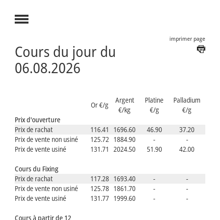
imprimer page
Cours du jour du
06.08.2026
Argent
Platine
Palladium
Or €/g
€/kg
€/g
€/g
Prix d'ouverture
Prix de rachat
116.41
1696.60
46.90
37.20
Prix de vente non usiné
125.72
1884.90
-
-
Prix de vente usiné
131.71
2024.50
51.90
42.00
Cours du Fixing
Prix de rachat
117.28
1693.40
-
-
Prix de vente non usiné
125.78
1861.70
-
-
Prix de vente usiné
131.77
1999.60
-
-
Cours à partir de 12